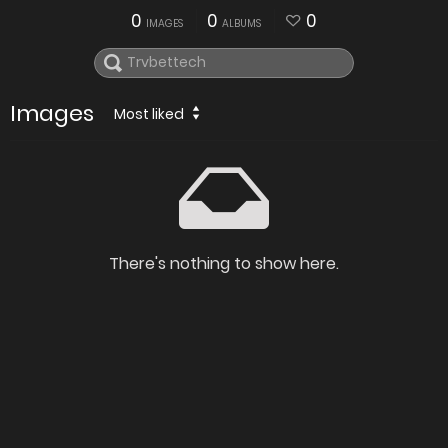
0
0
0
IMAGES
ALBUMS
Images
Most liked
There's nothing to show here.