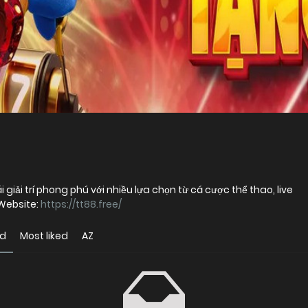
giải trí phong phú với nhiều lựa chọn từ cá cược thể thao, live
 Website:
https://tt88.free/
ed
Most liked
AZ