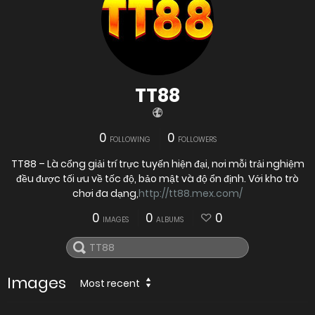
TT88
0
0
FOLLOWING
FOLLOWERS
TT88 – Là cổng giải trí trực tuyến hiện đại, nơi mỗi trải nghiệm
đều được tối ưu về tốc độ, bảo mật và độ ổn định. Với kho trò
chơi đa dạng,
http://tt88.mex.com/
0
0
0
IMAGES
ALBUMS
Images
Most recent