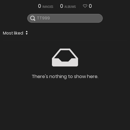
0
0
0
IMAGES
ALBUMS
Most liked
There's nothing to show here.