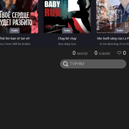
0
0
0
IMAGES
ALBUMS