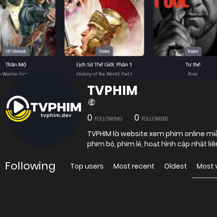
TVPHIM
0
0
FOLLOWING
FOLLOWERS
TVPHIM là website xem phim online miễn
phim bộ, phim lẻ, hoạt hình cập nhật li
Following
Top users
Most recent
Oldest
Most 