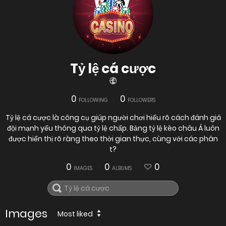
Tỷ lệ cá cược
0
0
FOLLOWING
FOLLOWERS
Tỷ lệ cá cược là công cụ giúp người chơi hiểu rõ cách đánh giá
đội mạnh yếu thông qua tỷ lệ chấp. Bảng tỷ lệ kèo châu Á luôn
được hiển thị rõ ràng theo thời gian thực, cùng với các phân
t?
0
0
0
IMAGES
ALBUMS
Images
Most liked