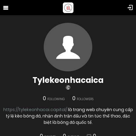
Tylekeonhacaica
0
0
FOLLOWING
FOLLOWERS
https://tylekeonhacai.capital/
là trang web chuyên cung cấp
tỷ lệ kèo bóng đá, nhận định trận đấu và tin tức thể thao, đặc
biệt là bóng đá quốc tế.