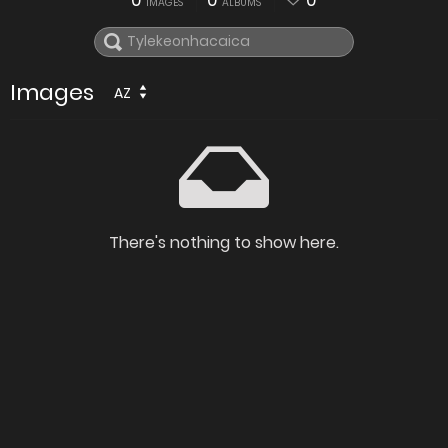
0
0
0
IMAGES
ALBUMS
Images
AZ
There's nothing to show here.