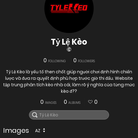
Tỷ Lệ Kèo
0
0
FOLLOWING
FOLLOWERS
Tỷ Lệ Kèo là yếu tố then chốt giúp người chơi định hình chiến
lược và đưa ra quyết định phù hợp trước giờ thi đấu. Website
tập trung phân tích kèo nhà cái, làm rõ ý nghĩa của từng mức
kèo đ??
0
0
0
IMAGES
ALBUMS
Images
AZ