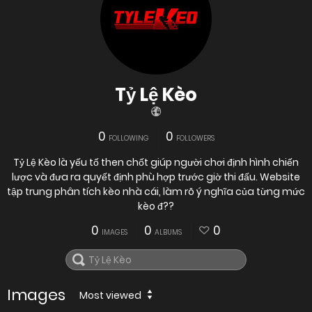
Tỷ Lệ Kèo
0
0
FOLLOWING
FOLLOWERS
Tỷ Lệ Kèo là yếu tố then chốt giúp người chơi định hình chiến
lược và đưa ra quyết định phù hợp trước giờ thi đấu. Website
tập trung phân tích kèo nhà cái, làm rõ ý nghĩa của từng mức
kèo đ??
0
0
0
IMAGES
ALBUMS
Images
Most viewed