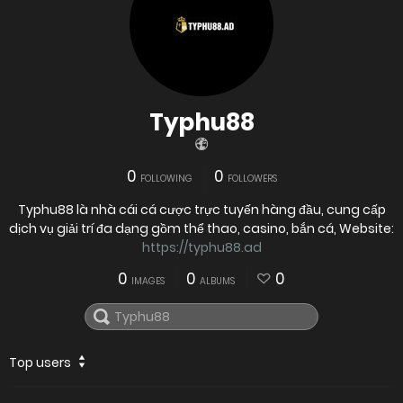
Typhu88
0
0
FOLLOWING
FOLLOWERS
Typhu88 là nhà cái cá cược trực tuyến hàng đầu, cung cấp
dịch vụ giải trí đa dạng gồm thể thao, casino, bắn cá, Website:
https://typhu88.ad
0
0
0
IMAGES
ALBUMS
Top users