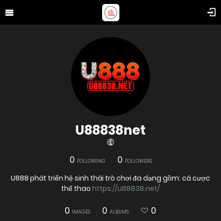
U88838net
0
0
FOLLOWING
FOLLOWERS
U888 phát triển hệ sinh thái trò chơi đa dạng gồm: cá cược
thể thao
https://u88838.net/
0
0
0
IMAGES
ALBUMS