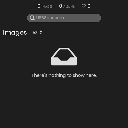
0
0
0
IMAGES
ALBUMS
Images
AZ
There's nothing to show here.