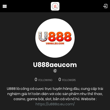
U888aeucom
0
0
FOLLOWING
FOLLOWERS
U888 là cổng cá cược trực tuyến hàng đầu, cung cấp trải
nghiệm giải trí toàn diện với các sản phẩm như thể thao,
casino, game bài, slot, bắn cá và nổ hũ. Website :
https://u888a.eu.com/