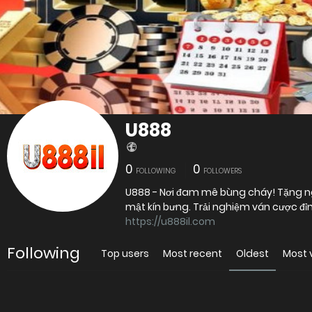
U888
0
0
FOLLOWING
FOLLOWERS
U888 - Nơi đam mê bùng cháy! Tặng nga
mật kín bưng. Trải nghiệm ván cược đỉ
https://u888il.com
Following
Top users
Most recent
Oldest
Most 