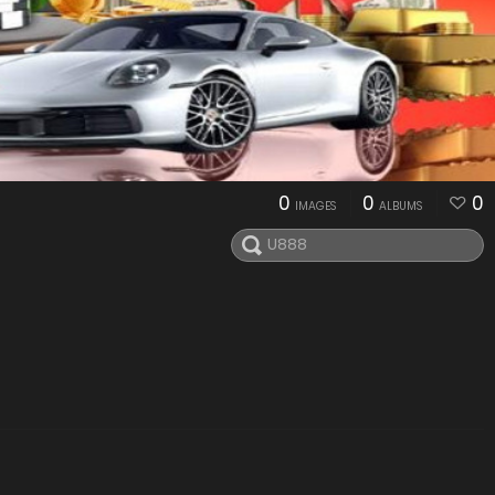
0
0
0
IMAGES
ALBUMS