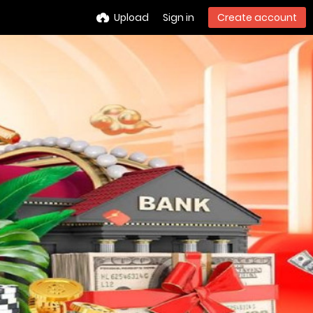
Upload
Sign in
Create account