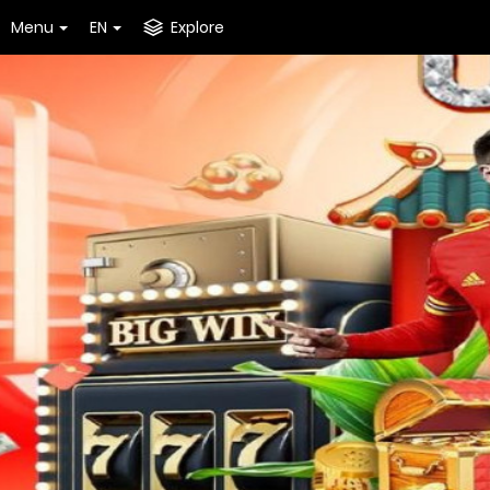
Menu
EN
Explore