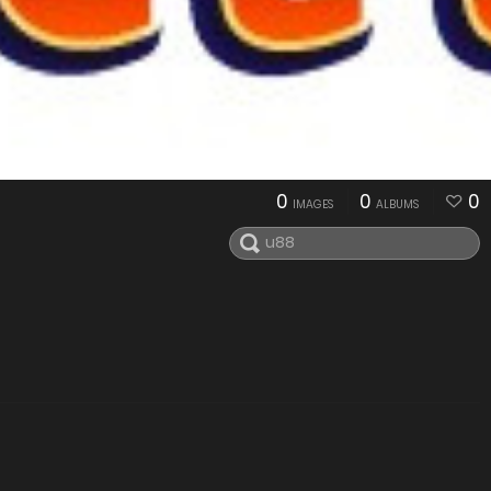
0
0
0
IMAGES
ALBUMS