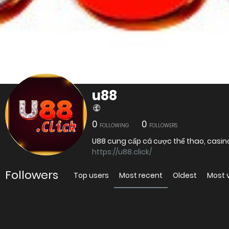
u88
0
0
FOLLOWING
FOLLOWERS
U88 cung cấp cá cược thể thao, casino t
https://u88.click/
Followers
Top users
Most recent
Oldest
Most 