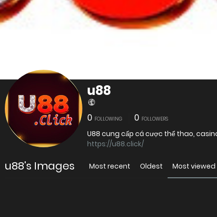
u88
0
0
FOLLOWING
FOLLOWERS
U88 cung cấp cá cược thể thao, casino t
https://u88.click/
u88's Images
Most recent
Oldest
Most viewed