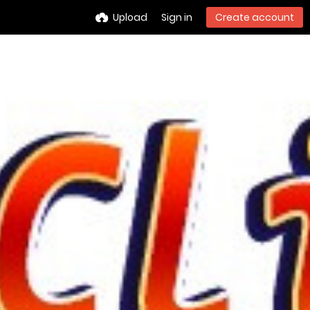
Upload
Sign in
Create account