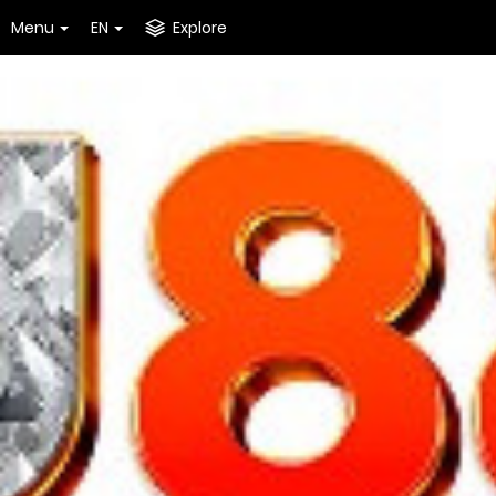
Menu
EN
Explore