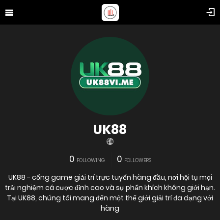
UK88
0
0
FOLLOWING
FOLLOWERS
UK88 - cổng game giải trí trực tuyến hàng đầu, nơi hội tụ mọi
trải nghiệm cá cược đỉnh cao và sự phấn khích không giới hạn.
Tại UK88, chúng tôi mang đến một thế giới giải trí đa dạng với
hàng