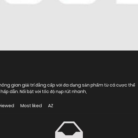
ng gian giải trí đẳng cấp với đa dạng sản phẩm từ cá cược thể
hấp dẫn. Nổi bật với tốc độ nạp rút nhanh,
viewed
Most liked
AZ