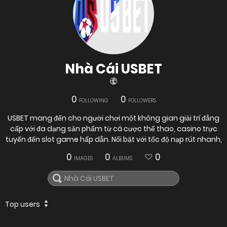
Nhà Cái USBET
0
0
FOLLOWING
FOLLOWERS
USBET mang đến cho người chơi một không gian giải trí đẳng
cấp với đa dạng sản phẩm từ cá cược thể thao, casino trực
tuyến đến slot game hấp dẫn. Nổi bật với tốc độ nạp rút nhanh,
0
0
0
IMAGES
ALBUMS
Top users