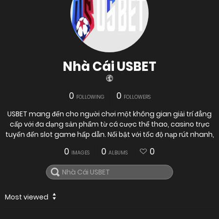
Nhà Cái USBET
0
0
FOLLOWING
FOLLOWERS
USBET mang đến cho người chơi một không gian giải trí đẳng
cấp với đa dạng sản phẩm từ cá cược thể thao, casino trực
tuyến đến slot game hấp dẫn. Nổi bật với tốc độ nạp rút nhanh,
0
0
0
IMAGES
ALBUMS
Most viewed