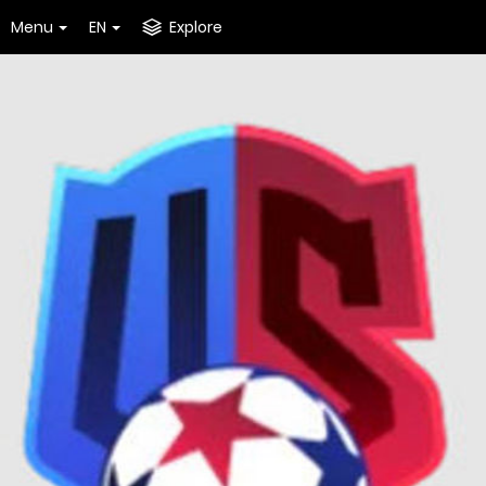
Menu
EN
Explore