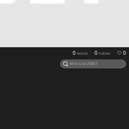
0
0
0
IMAGES
ALBUMS