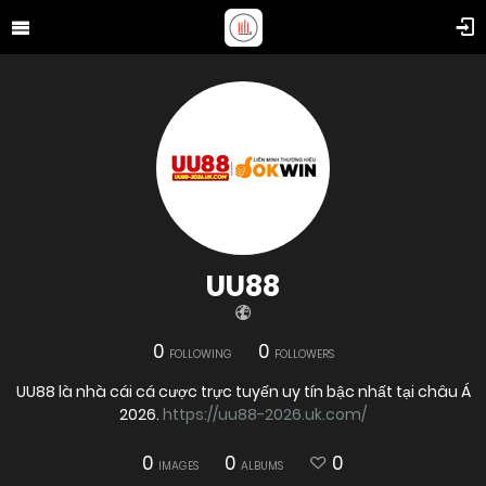
UU88
0
0
FOLLOWING
FOLLOWERS
UU88 là nhà cái cá cược trực tuyến uy tín bậc nhất tại châu Á
2026.
https://uu88-2026.uk.com/
0
0
0
IMAGES
ALBUMS