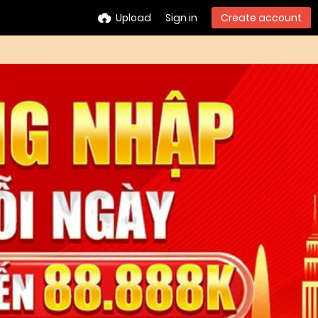
Upload
Sign in
Create account