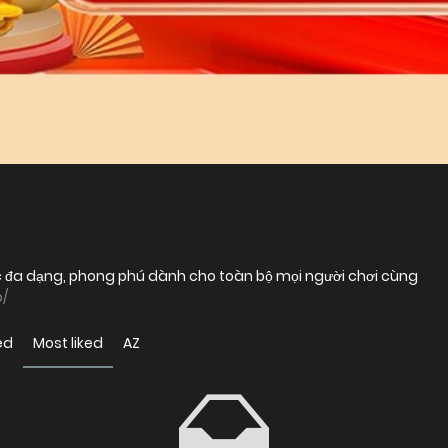
ợc đa dạng, phong phú dành cho toàn bộ mọi người chơi cùng
o/
ed
Most liked
AZ