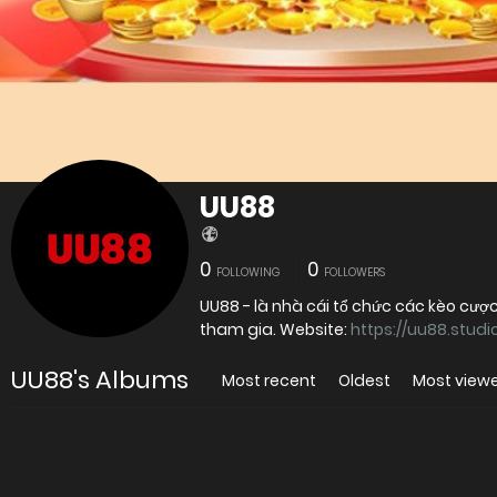
UU88
0
0
FOLLOWING
FOLLOWERS
UU88 - là nhà cái tổ chức các kèo cư
tham gia. Website:
https://uu88.studi
UU88's Albums
Most recent
Oldest
Most view