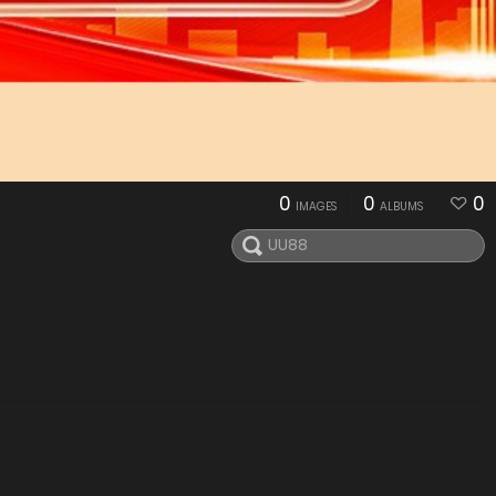
0
0
0
IMAGES
ALBUMS