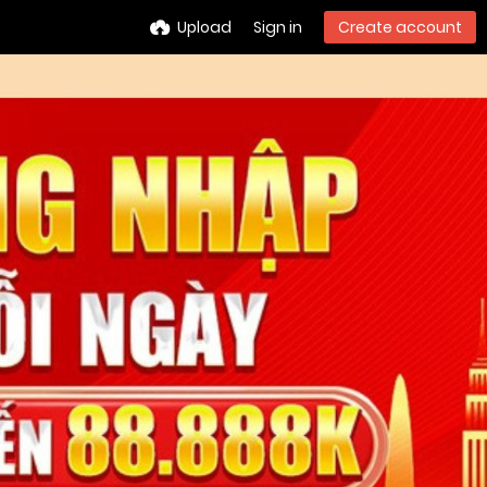
Upload
Sign in
Create account