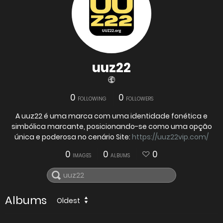
uuz22
0
0
FOLLOWING
FOLLOWERS
A uuz22 é uma marca com uma identidade fonética e
simbólica marcante, posicionando-se como uma opção
única e poderosa no cenário Site:
https://uuz22vip.com/
0
0
0
IMAGES
ALBUMS
Albums
Oldest