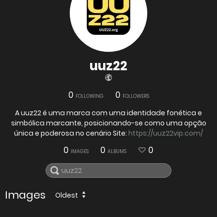
uuz22
0
0
FOLLOWING
FOLLOWERS
A uuz22 é uma marca com uma identidade fonética e
simbólica marcante, posicionando-se como uma opção
única e poderosa no cenário Site:
https://uuz22vip.com/
0
0
0
IMAGES
ALBUMS
Images
Oldest