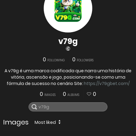
v79g
0
0
FOLLOWING
FOLLOWERS
A v79g é uma marca codificada que narra uma história de
vitória, ascensão e jogo, posicionando-se como uma
fórmula de sucesso no cenário Site:
https://v79gbet.com/
0
0
0
IMAGES
ALBUMS
Images
Most liked