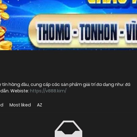
 tín hàng đầu, cung cấp các sản phẩm giải trí đa dạng như: đá
 dẫn. Webiste:
https://v888.kim/
ed
Most liked
AZ