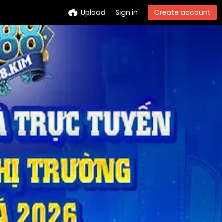
Upload
Sign in
Create account