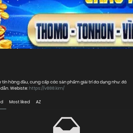
 tín hàng đầu, cung cấp các sản phẩm giải trí đa dạng như: đá
 dẫn. Webiste:
https://v888.kim/
ed
Most liked
AZ