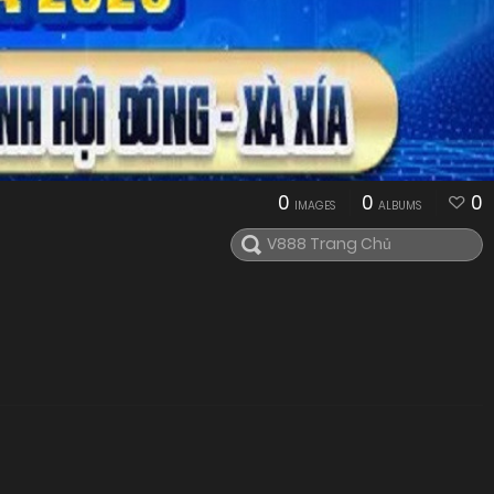
0
0
0
IMAGES
ALBUMS