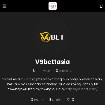
V9bettasia
0
0
FOLLOWING
FOLLOWERS
V9bet Asia được cấp phép hoạt động hợp pháp bởi Isle of Man,
PAGCOR và Curacao eGaming, qua đó khẳng định uy tín
thương hiệu trên thị trường quốc tế.
https://v9bett.asia/
0
0
0
IMAGES
ALBUMS