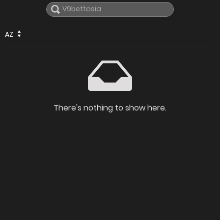
AZ
There's nothing to show here.