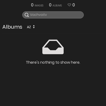
0
0
0
IMAGES
ALBUMS
Albums
AZ
There's nothing to show here.