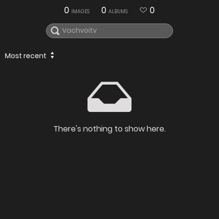
0
0
0
IMAGES
ALBUMS
Most recent
There's nothing to show here.