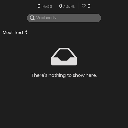
0
0
0
IMAGES
ALBUMS
Most liked
There's nothing to show here.