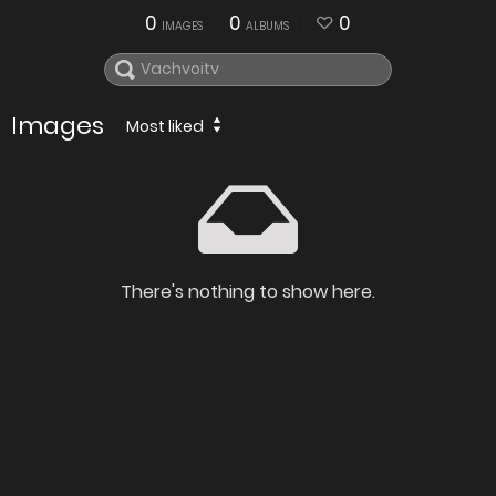
0
0
0
IMAGES
ALBUMS
Images
Most liked
There's nothing to show here.