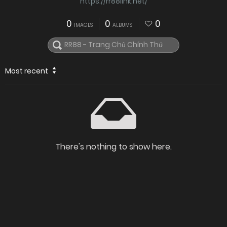
https://rr88link.net/
0
0
0
IMAGES
ALBUMS
Most recent
There's nothing to show here.