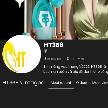
HT368
0
0
FOLLOWING
FOLLOWERS
Trình làng vào tháng 1/2026, HT368 là n
bạch, an toàn và tốc độ dành cho cộng
HT368's Images
Most recent
Oldest
Most vie