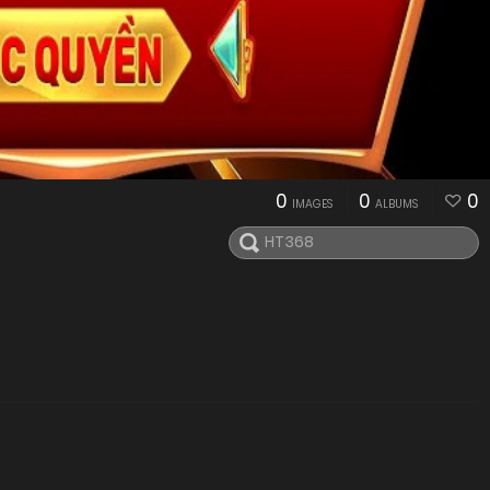
0
0
0
IMAGES
ALBUMS