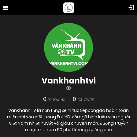
Vankhanhtvi
0
0
FOLLOWING
FOLLOWERS
VanKhanhTV là nền tảng xem tuctiepbongda hoàn toàn
miễn phí với chất lượng Full HD, đội ngũ bình luận viên người
Việt Nam nhiệt huyết và giàu chuyên môn, đường truyền
mượt mà xem 90 phút không quảng cáo