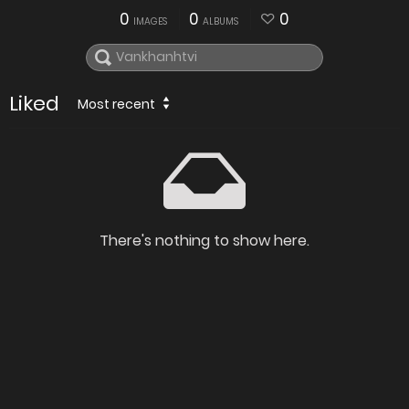
0
0
0
IMAGES
ALBUMS
Liked
Most recent
There's nothing to show here.