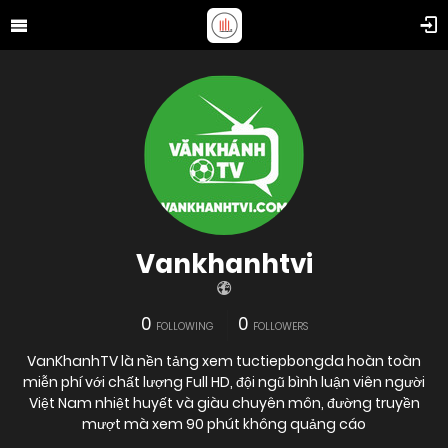
Vankhanhtvi
0
0
FOLLOWING
FOLLOWERS
VanKhanhTV là nền tảng xem tuctiepbongda hoàn toàn
miễn phí với chất lượng Full HD, đội ngũ bình luận viên người
Việt Nam nhiệt huyết và giàu chuyên môn, đường truyền
mượt mà xem 90 phút không quảng cáo