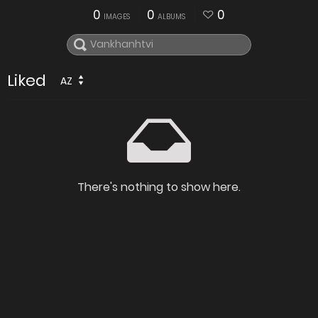
0
0
0
IMAGES
ALBUMS
Liked
AZ
There's nothing to show here.