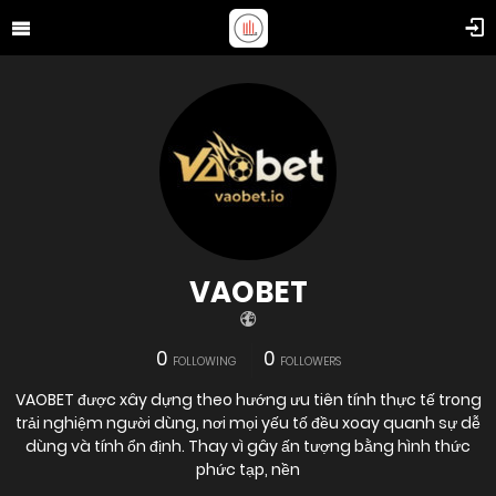
VAOBET
0
0
FOLLOWING
FOLLOWERS
VAOBET được xây dựng theo hướng ưu tiên tính thực tế trong
trải nghiệm người dùng, nơi mọi yếu tố đều xoay quanh sự dễ
dùng và tính ổn định. Thay vì gây ấn tượng bằng hình thức
phức tạp, nền