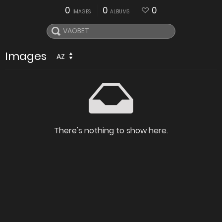
0
0
0
IMAGES
ALBUMS
Images
AZ
There's nothing to show here.