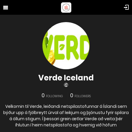
Verde Iceland
0
0
FOLLOWING
FOLLOWERS
Velkomin til Verde, leiðandi netspilastofunnar á Íslandi sem
býður upp á fjölbreytt úrval af leikjum og þjónustu fyrir spilara
á öllum stigum. Í þessari grein ætlar Verde að veita þér
íhlutun í heim netspilastofa og hvernig við höfum