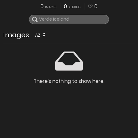
0
0
0
IMAGES
ALBUMS
Images
AZ
There's nothing to show here.