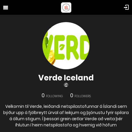
Verde Iceland
0
0
FOLLOWING
FOLLOWERS
Velkomin til Verde, leiðandi netspilastofunnar á Íslandi sem
býður upp á fjölbreytt úrval af leikjum og þjónustu fyrir spilara
á öllum stigum. Í þessari grein ætlar Verde að veita þér
íhlutun í heim netspilastofa og hvernig við höfum