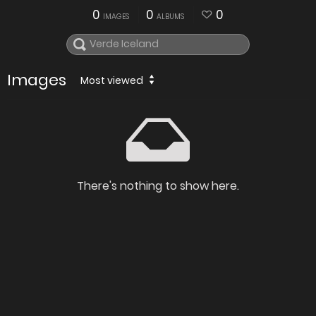
0
0
0
IMAGES
ALBUMS
Images
Most viewed
There's nothing to show here.