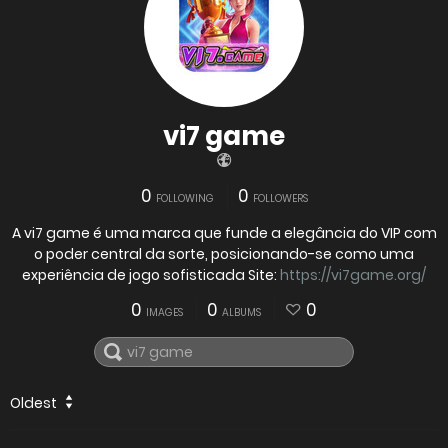
vi7 game
0
0
FOLLOWING
FOLLOWERS
A vi7 game é uma marca que funde a elegância do VIP com
o poder central da sorte, posicionando-se como uma
experiência de jogo sofisticada Site:
https://vi7game.org/
0
0
0
IMAGES
ALBUMS
Oldest