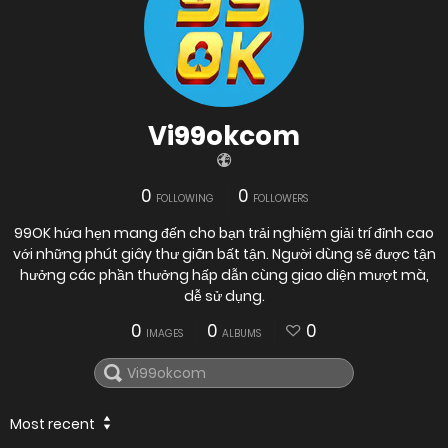
Vi99okcom
0
0
FOLLOWING
FOLLOWERS
99OK hứa hẹn mang đến cho bạn trải nghiệm giải trí đỉnh cao
với những phút giây thư giãn bất tận. Người dùng sẽ được tận
hưởng các phần thưởng hấp dẫn cùng giao diện mượt mà,
dễ sử dụng.
0
0
0
IMAGES
ALBUMS
Most recent