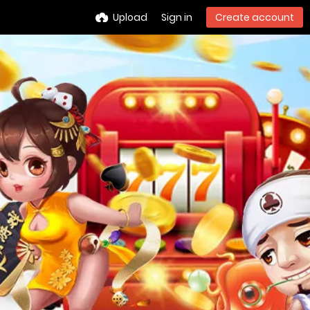
Upload
Sign in
Create account