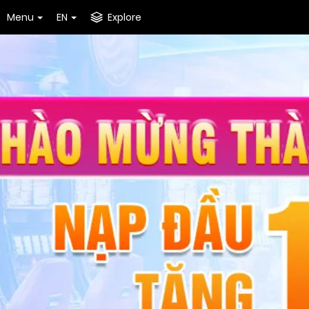
Menu
EN
Explore