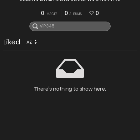
0
0
0
IMAGES
ALBUMS
Liked
AZ
There's nothing to show here.