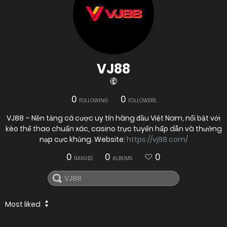
VJ88
0
0
FOLLOWING
FOLLOWERS
VJ88 – Nền tảng cá cược uy tín hàng đầu Việt Nam, nổi bật với
kèo thể thao chuẩn xác, casino trực tuyến hấp dẫn và thưởng
nạp cực khủng. Website:
https://vj88.com/
0
0
0
IMAGES
ALBUMS
Most liked