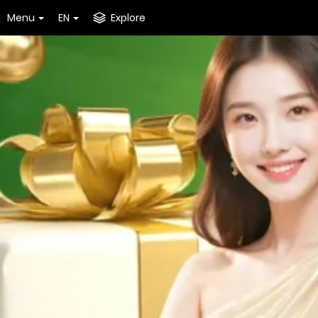
Menu
EN
Explore