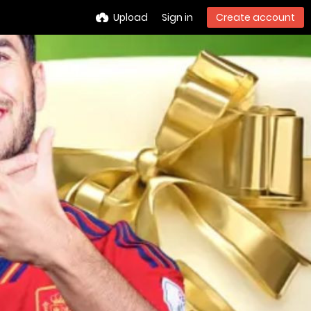
Upload
Sign in
Create account