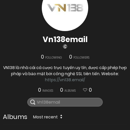
Vn138email
0
0
FOLLOWING
FOLLOWERS
VN138 là nhà cái cá cược trực tuyến uy tín, được cấp phép hợp
pháp và bảo mật bởi công nghệ SSL tiên tiến. Website:
https://vn138.email/
0
0
0
IMAGES
ALBUMS
Albums
Most recent