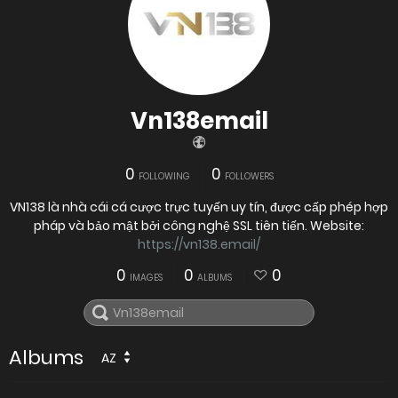
Vn138email
0
0
FOLLOWING
FOLLOWERS
VN138 là nhà cái cá cược trực tuyến uy tín, được cấp phép hợp
pháp và bảo mật bởi công nghệ SSL tiên tiến. Website:
https://vn138.email/
0
0
0
IMAGES
ALBUMS
Albums
AZ